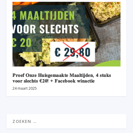
𝐏𝐫𝐨𝐞𝐟 𝐎𝐧𝐳𝐞 𝐇𝐮𝐢𝐬𝐠𝐞𝐦𝐚𝐚𝐤𝐭𝐞 𝐌𝐚𝐚𝐥𝐭𝐢𝐣𝐝𝐞𝐧, 𝟒 𝐬𝐭𝐮𝐤𝐬
𝐯𝐨𝐨𝐫 𝐬𝐥𝐞𝐜𝐡𝐭𝐬 €𝟐𝟎! + 𝐅𝐚𝐜𝐞𝐛𝐨𝐨𝐤 𝐰𝐢𝐧𝐚𝐜𝐭𝐢𝐞
24 maart 2025