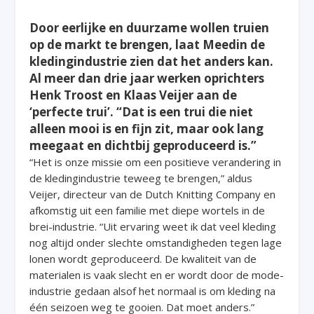
Door
eerlijke en duurzame
wollen truien
op de markt te brengen,
laat
Meedin
de
kledingindustrie
zien
dat
het
anders
kan
.
Al meer dan drie jaar werken o
prichters
Henk Troost en Klaas Veijer
aan
de
‘
perfecte trui
’
.
“
Dat is e
en trui die niet
alleen mooi is en fijn zit, maar ook lang
meegaat en dichtbij geproduceerd is.”
“Het is onze missie om
een positieve verandering in
de kledingindustrie teweeg te brengen,” aldus
Veijer, directeur van de Dutch Knitting Company en
afkomstig uit een familie met diepe wortels in de
brei-industrie. “Uit ervaring weet ik dat veel kleding
nog altijd onder slechte omstandigheden tegen lage
lonen wordt geproduceerd.
D
e kwaliteit van de
materialen
is
vaak slecht en
er
wordt door de mode-
industrie gedaan alsof het normaal is om kleding n
a
één seizoen weg te gooien. Dat
moet
anders
.”