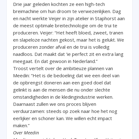
Drie jaar geleden kochten ze een high-tech
breimachine om hun droom te verwezenl
i
jke
n
.
Dag
en nacht werkte Veijer in zijn atelier
in Staphorst
aan
de meest optimale breitechnologie om de trui
t
e
produceren.
Veijer: “
Het heeft
bloed, zweet, tranen
en slapeloze
nachten gekost,
maar het is gelukt.
We
produceren zonder
afval
en de trui is volledig
naadloos. Dat maakt dat
‘i
e perfect zit en extra lang
meegaat.
En dat gewoon in
Nederland.
”
Troost vertelt over de ambitieuze
plannen
van
Meedin: “
Het is de bedoeling dat we een deel van
de opbrengst doneren aan een goed doel dat
gelinkt is aan de mensen die nu onder slechte
omstandigheden in de kledingindustrie werken.
Daarnaast zullen we ons proces blijven
verduurzamen:
steeds op zoek naar hoe het nog
eerlijker en schoner kan.
We willen echt impact
maken
.
”
Over Meedin