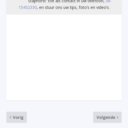
Staphorst' toe als contact in uw telefoon,
06-
15452330
, en stuur ons uw tips, foto’s en video’s.
Vorig
Volgende