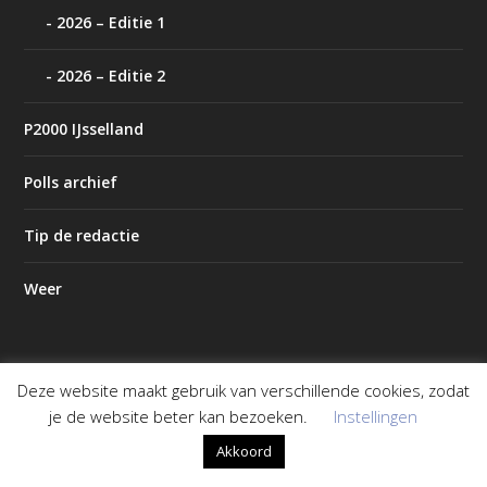
2026 – Editie 1
2026 – Editie 2
P2000 IJsselland
Polls archief
Tip de redactie
Weer
Deze website maakt gebruik van verschillende cookies, zodat
Ontworpen door
| Mogelijk gemaakt door
Elegant Themes
je de website beter kan bezoeken.
Instellingen
WordPress
Akkoord