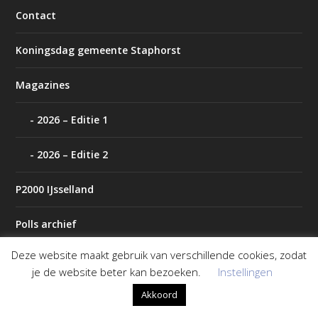
Contact
Koningsdag gemeente Staphorst
Magazines
2026 – Editie 1
2026 – Editie 2
P2000 IJsselland
Polls archief
Deze website maakt gebruik van verschillende cookies, zodat
Tip de redactie
je de website beter kan bezoeken.
Instellingen
Weer
Akkoord