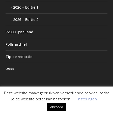
2026 – Editie 1
2026 – Editie 2
P2000 IJsselland
Polls archief
Tip de redactie
Weer
Deze website maakt gebruik van verschillende cookies, zodat
Ontworpen door
| Mogelijk gemaakt door
Elegant Themes
je de website beter kan bezoeken.
Instellingen
WordPress
Akkoord