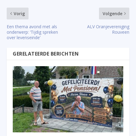
Vorig
Volgende
Een thema avond met als
ALV Oranjevereniging
onderwerp: ‘Tijdig spreken
Rouveen
over levenseinde’
GERELATEERDE BERICHTEN