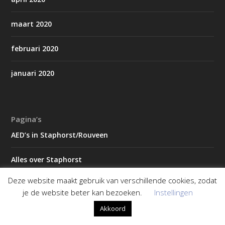
maart 2020
februari 2020
januari 2020
Pagina’s
AED’s in Staphorst/Rouveen
Alles over Staphorst
Deze website maakt gebruik van verschillende cookies, zodat
Contact
je de website beter kan bezoeken.
Instellingen
Koningsdag gemeente Staphorst
Akkoord