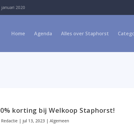
 januari 2020
Home
Agenda
Alles over Staphorst
Catego
 30% korting bij Welkoop Staphorst!
r
Redactie
|
jul 13, 2023
|
Algemeen