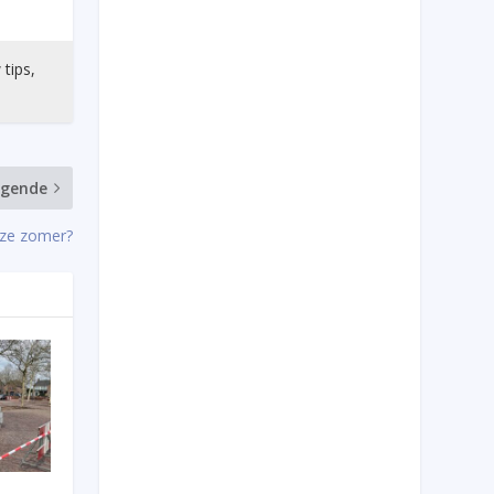
 tips,
lgende
eze zomer?