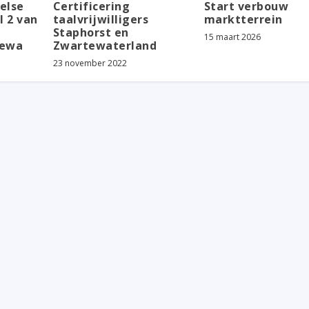
belse
Certificering
Start verbouw
l 2 van
taalvrijwilligers
marktterrein
Staphorst en
15 maart 2026
hewa
Zwartewaterland
23 november 2022