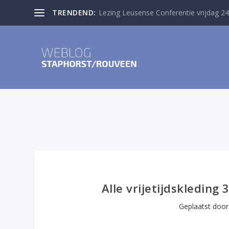
TRENDEND:
Lezing Leusense Conferentie vrijdag 24
Alle vrijetijdskleding
Geplaatst doo