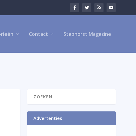
rieën
Contact
Staphorst Magazine
Advertenties