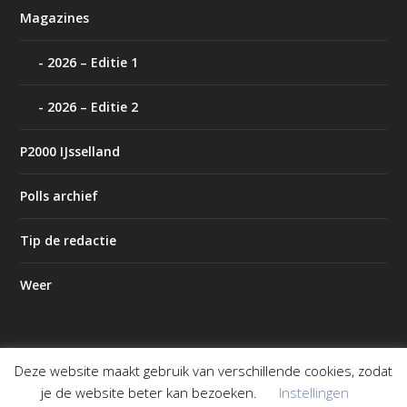
Magazines
2026 – Editie 1
2026 – Editie 2
P2000 IJsselland
Polls archief
Tip de redactie
Weer
Deze website maakt gebruik van verschillende cookies, zodat
Ontworpen door
| Mogelijk gemaakt door
Elegant Themes
je de website beter kan bezoeken.
Instellingen
WordPress