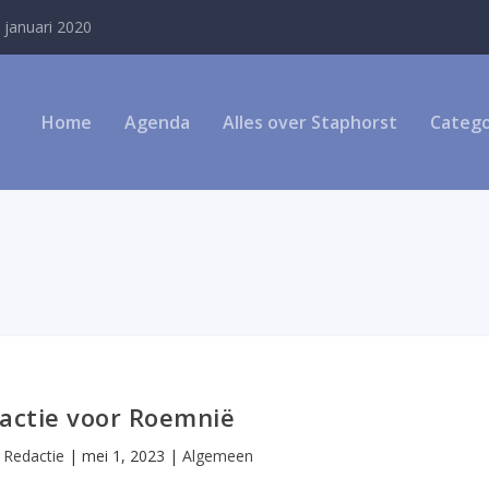
 januari 2020
Home
Agenda
Alles over Staphorst
Catego
tactie voor Roemnië
r
Redactie
|
mei 1, 2023
|
Algemeen