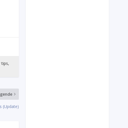
 tips,
lgende
s (Update)