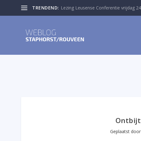
TRENDEND:
Lezing Leusense Conferentie vrijdag 24
Ontbij
Geplaatst doo