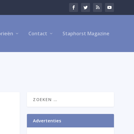
rieën
Contact
Staphorst Magazine
Advertenties