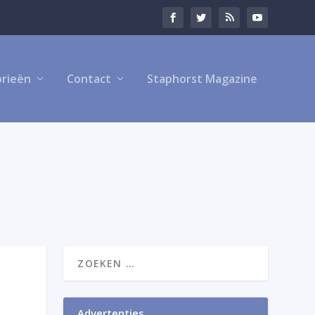
rieën
Contact
Staphorst Magazine
Advertenties