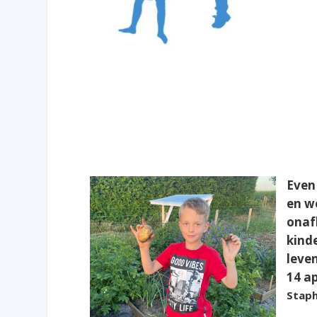
Even
en w
onaf
kind
leve
14 ap
Staph