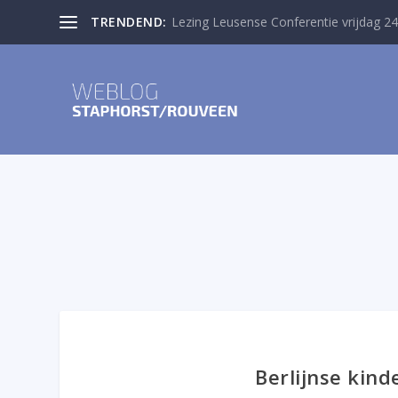
TRENDEND:
Lezing Leusense Conferentie vrijdag 24
Berlijnse kin