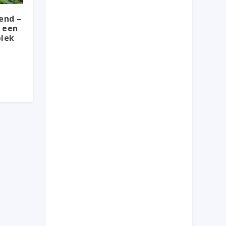
end –
 een
plek