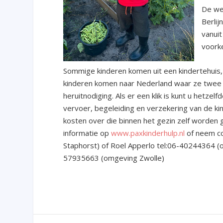
De we
Berlij
vanuit
voorke
Sommige kinderen komen uit een kindertehuis, 
kinderen komen naar Nederland waar ze twee 
heruitnodiging. Als er een klik is kunt u hetzel
vervoer, begeleiding en verzekering van de ki
kosten over die binnen het gezin zelf worden 
informatie op
www.paxkinderhulp.nl
of neem co
Staphorst) of Roel Apperlo tel:06-40244364 (o
57935663 (omgeving Zwolle)