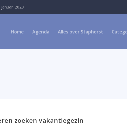
 januari 2020
Home
Agenda
Alles over Staphorst
Catego
deren zoeken vakantiegezin