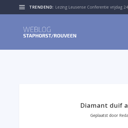
TRENDEND:
Lezing Leusense Conferentie vrijdag 24
Diamant duif 
Geplaatst door
Reda