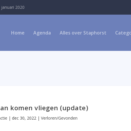
 januari 2020
Home
Agenda
Alles over Staphorst
Catego
aan komen vliegen (update)
ctie
|
dec 30, 2022
|
Verloren/Gevonden