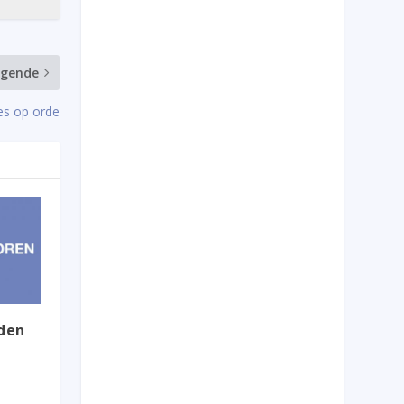
lgende
es op orde
nden