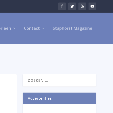
rieën
Contact
Staphorst Magazine
Advertenties