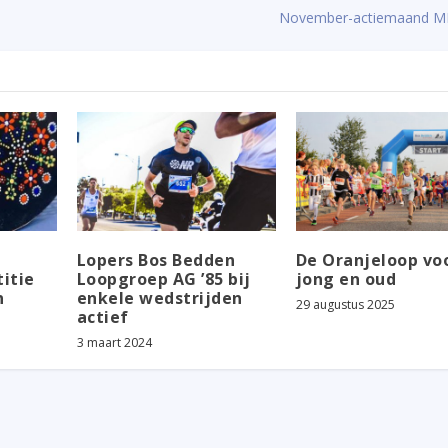
November-actiemaand M
Lopers Bos Bedden
De Oranjeloop vo
itie
Loopgroep AG ’85 bij
jong en oud
n
enkele wedstrijden
29 augustus 2025
actief
3 maart 2024