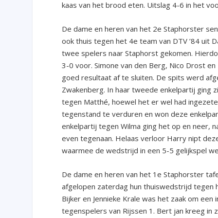
kaas van het brood eten. Uitslag 4-6 in het vo
De dame en heren van het 2
e
Staphorster sen
ook thuis tegen het 4
e
team van DTV ’84 uit D
twee spelers naar Staphorst gekomen. Hierdo
3-0 voor. Simone van den Berg, Nico Drost en 
goed resultaat af te sluiten. De spits werd af
Zwakenberg. In haar tweede enkelpartij ging z
tegen Matthé, hoewel het er wel had ingezeten 
tegenstand te verduren en won deze enkelpart
enkelpartij tegen Wilma ging het op en neer, n
even tegenaan. Helaas verloor Harry nipt deze
waarmee de wedstrijd in een 5-5 gelijkspel we
De dame en heren van het 1
e
Staphorster taf
afgelopen zaterdag hun thuiswedstrijd tegen 
Bijker en Jennieke Krale was het zaak om een in
tegenspelers van Rijssen 1. Bert jan kreeg in 