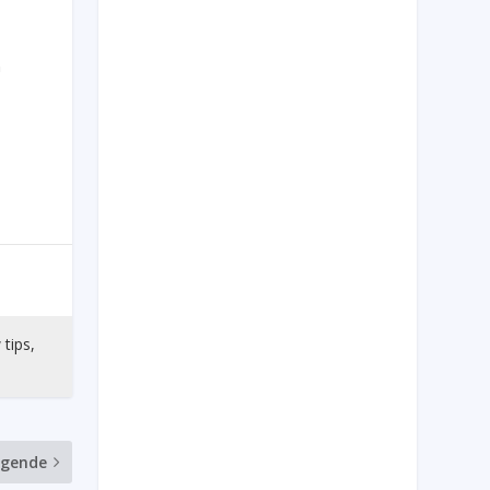
n
 tips,
lgende