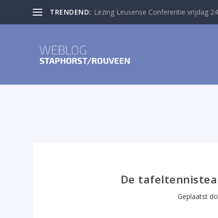
TRENDEND:
Lezing Leusense Conferentie vrijdag 24
De tafeltenniste
Geplaatst d