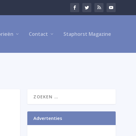
rieën
Contact
Staphorst Magazine
Advertenties