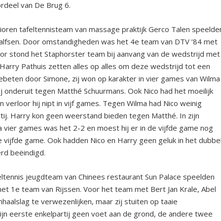
ordeel van De Brug 6.
ioren tafeltennisteam van massage praktijk Gerco Talen speelde
alfsen. Door omstandigheden was het 4
e
team van DTV ’84 met
or stond het Staphorster team bij aanvang van de wedstrijd met
Harry Pathuis zetten alles op alles om deze wedstrijd tot een
gebeten door Simone, zij won op karakter in vier games van Wilma
ij onderuit tegen Matthé Schuurmans. Ook Nico had het moeilijk
verloor hij nipt in vijf games. Tegen Wilma had Nico weinig
ij. Harry kon geen weerstand bieden tegen Matthé. In zijn
a vier games was het 2-2 en moest hij er in de vijfde game nog
 vijfde game. Ook hadden Nico en Harry geen geluk in het dubbel
rd beëindigd.
eltennis jeugdteam van Chinees restaurant Sun Palace speelden
het 1
e
team van Rijssen. Voor het team met Bert Jan Krale, Abel
haalslag te verwezenlijken, maar zij stuiten op taaie
zijn eerste enkelpartij geen voet aan de grond, de andere twee