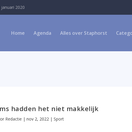
 januari 2020
Home
Agenda
Alles over Staphorst
Catego
ams hadden het niet makkelijk
oor
Redactie
|
nov 2, 2022
|
Sport