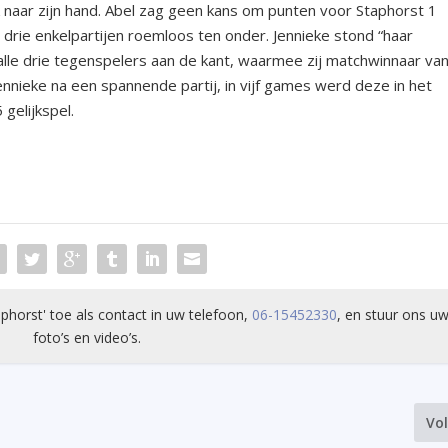
ijk naar zijn hand. Abel zag geen kans om punten voor Staphorst 1
e drie enkelpartijen roemloos ten onder. Jennieke stond “haar
 alle drie tegenspelers aan de kant, waarmee zij matchwinnaar va
nnieke na een spannende partij, in vijf games werd deze in het
 gelijkspel.
phorst' toe als contact in uw telefoon,
06-15452330
, en stuur ons uw
foto’s en video’s.
Vo