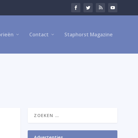
rieën
Contact
Staphorst Magazine
Advertenties