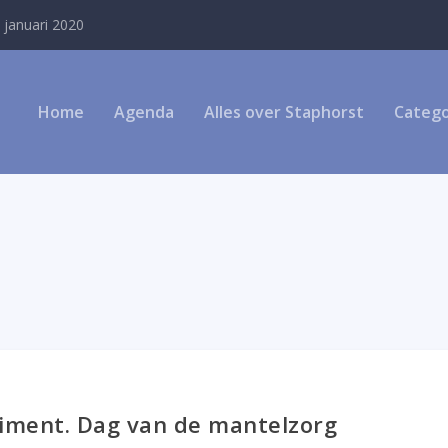
 januari 2020
Home
Agenda
Alles over Staphorst
Catego
iment. Dag van de mantelzorg