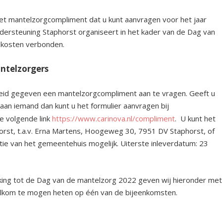
het mantelzorgcompliment dat u kunt aanvragen voor het jaar
dersteuning Staphorst organiseert in het kader van de Dag van
n kosten verbonden.
ntelzorgers
eid gegeven een mantelzorgcompliment aan te vragen. Geeft u
an iemand dan kunt u het formulier aanvragen bij
de volgende link
https://www.carinova.nl/compliment
. U kunt het
orst, t.a.v. Erna Martens, Hoogeweg 30, 7951 DV Staphorst, of
ptie van het gemeentehuis mogelijk. Uiterste inleverdatum: 23
kking tot de Dag van de mantelzorg 2022 geven wij hieronder me
welkom te mogen heten op één van de bijeenkomsten.