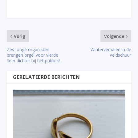
Vorig
Volgende
Zes jonge organisten
Winterverhalen in de
brengen orgel voor vierde
Veldschuur
keer dichter bij het publiek!
GERELATEERDE BERICHTEN