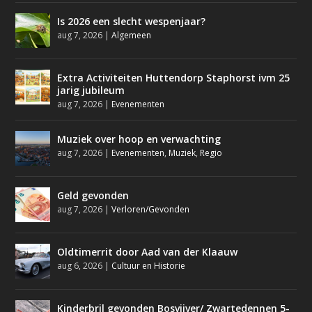
Is 2026 een slecht wespenjaar?
aug 7, 2026
|
Algemeen
Extra Activiteiten Huttendorp Staphorst ivm 25
jarig jubileum
aug 7, 2026
|
Evenementen
Muziek over hoop en verwachting
aug 7, 2026
|
Evenementen
,
Muziek
,
Regio
Geld gevonden
aug 7, 2026
|
Verloren/Gevonden
Oldtimerrit door Aad van der Klaauw
aug 6, 2026
|
Cultuur en Historie
Kinderbril gevonden Bosvijver/ Zwartedennen 5-