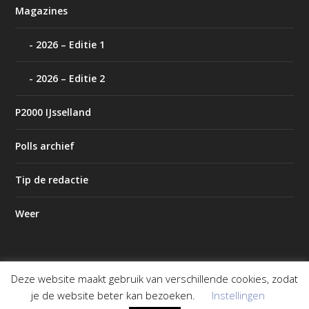
Magazines
2026 – Editie 1
2026 – Editie 2
P2000 IJsselland
Polls archief
Tip de redactie
Weer
Deze website maakt gebruik van verschillende cookies, zodat
Ontworpen door
| Mogelijk gemaakt door
Elegant Themes
je de website beter kan bezoeken.
Instellingen
WordPress