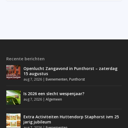
Recente berichten
Openlucht Zangavond in Punthorst – zaterdag
15 augustus
aug 7, 2026
|
Evenementen
,
Punthorst
Is 2026 een slecht wespenjaar?
aug 7, 2026
|
Algemeen
Extra Activiteiten Huttendorp Staphorst ivm 25
jarig jubileum
aug 7, 2026
|
Evenementen