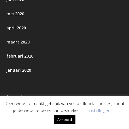
mei 2020
april 2020
maart 2020
februari 2020
januari 2020
Pagina’s
Deze website maakt gebruik van verschillende cookies, zodat
AED’s in Staphorst/Rouveen
je de website beter kan bezoeken.
Instellingen
Akkoord
Alles over Staphorst