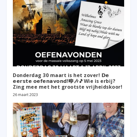
Donderdag 30 maart is het zover! 𝗗𝗲
𝗲𝗲𝗿𝘀𝘁𝗲 𝗼𝗲𝗳𝗲𝗻𝗮𝘃𝗼𝗻𝗱!🎼🎶🎵Wie is erbij?
Zing mee met het grootste vrijheidskoor!
26 maart 2023