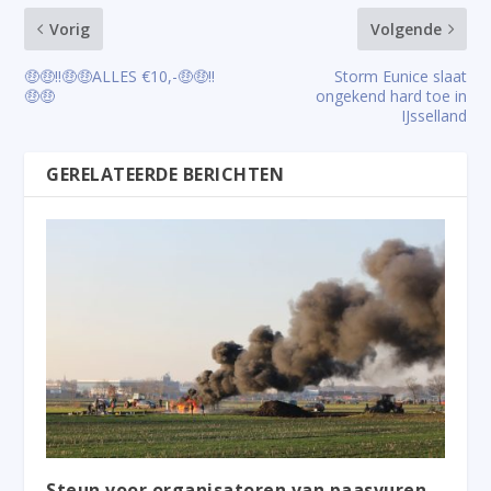
Vorig
Volgende
🤑🤑‼️🤑🤑ALLES €10,-🤑🤑‼️
Storm Eunice slaat
🤑🤑
ongekend hard toe in
IJsselland
GERELATEERDE BERICHTEN
Steun voor organisatoren van paasvuren