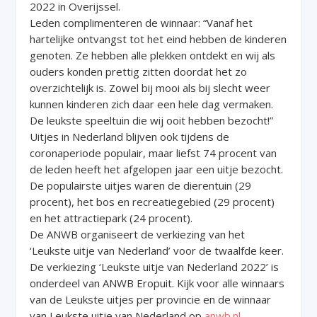
2022 in Overijssel.
Leden complimenteren de winnaar: “Vanaf het
hartelijke ontvangst tot het eind hebben de kinderen
genoten. Ze hebben alle plekken ontdekt en wij als
ouders konden prettig zitten doordat het zo
overzichtelijk is. Zowel bij mooi als bij slecht weer
kunnen kinderen zich daar een hele dag vermaken.
De leukste speeltuin die wij ooit hebben bezocht!”
Uitjes in Nederland blijven ook tijdens de
coronaperiode populair, maar liefst 74 procent van
de leden heeft het afgelopen jaar een uitje bezocht.
De populairste uitjes waren de dierentuin (29
procent), het bos en recreatiegebied (29 procent)
en het attractiepark (24 procent).
De ANWB organiseert de verkiezing van het
‘Leukste uitje van Nederland’ voor de twaalfde keer.
De verkiezing ‘Leukste uitje van Nederland 2022’ is
onderdeel van ANWB Eropuit. Kijk voor alle winnaars
van de Leukste uitjes per provincie en de winnaar
van Leukste uitje van Nederland op
anwb.nl
.