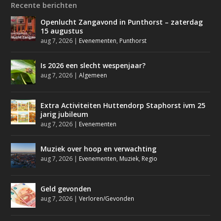
Recente berichten
Openlucht Zangavond in Punthorst – zaterdag
15 augustus
aug 7, 2026
|
Evenementen
,
Punthorst
Is 2026 een slecht wespenjaar?
aug 7, 2026
|
Algemeen
Extra Activiteiten Huttendorp Staphorst ivm 25
jarig jubileum
aug 7, 2026
|
Evenementen
Muziek over hoop en verwachting
aug 7, 2026
|
Evenementen
,
Muziek
,
Regio
Geld gevonden
aug 7, 2026
|
Verloren/Gevonden