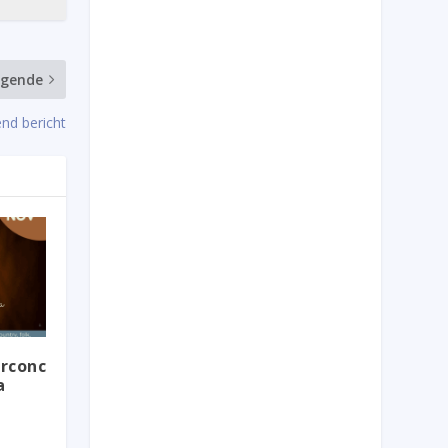
lgende
nd bericht
rconc
a