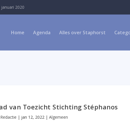
 januari 2020
Home
Agenda
Alles over Staphorst
Catego
aad van Toezicht Stichting Stéphanos
r
Redactie
|
jan 12, 2022
|
Algemeen