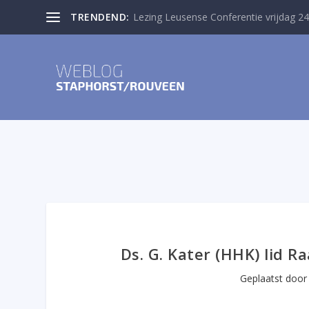
TRENDEND:
Lezing Leusense Conferentie vrijdag 24
Ds. G. Kater (HHK) lid R
Geplaatst doo