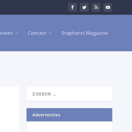
rieën
Contact
Staphorst Magazine
Advertenties