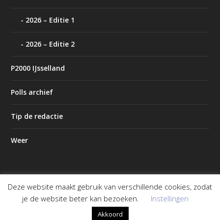
2026 – Editie 1
2026 – Editie 2
P2000 IJsselland
Polls archief
Tip de redactie
Weer
Deze website maakt gebruik van verschillende cookies, zodat
Ontworpen door
| Mogelijk gemaakt door
Elegant Themes
je de website beter kan bezoeken.
Instellingen
WordPress
Akkoord