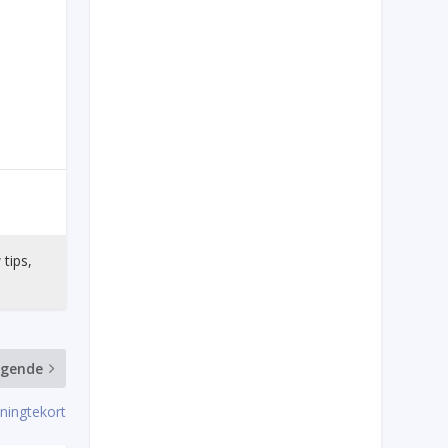
 tips,
lgende
ningtekort