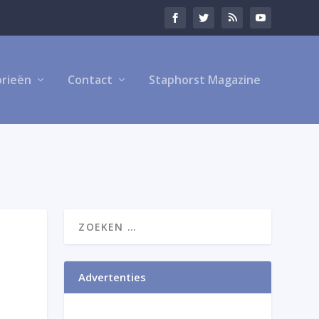
rieën
Contact
Staphorst Magazine
Advertenties