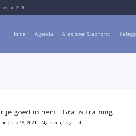
 januari 2020
Home
Agenda
Alles over Staphorst
Catego
r je goed in bent…Gratis training
ctie
|
sep 18, 2021
|
Algemeen
,
Uitgelicht