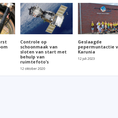
rst
Controle op
Geslaagde
room
schoonmaak van
pepermuntactie 
sloten van start met
Karunia
behulp van
12 juli 2023
ruimtefoto’s
12 oktober 2020