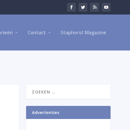
rieën
Contact
Staphorst Magazine
Advertenties