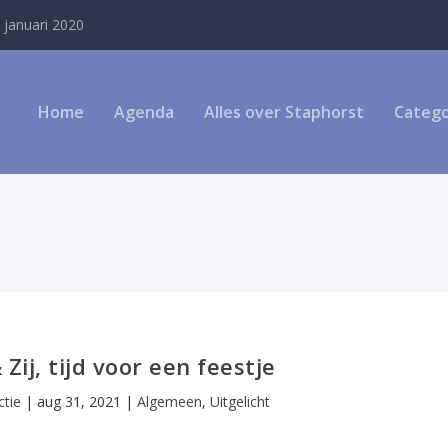
 januari 2020
Home
Agenda
Alles over Staphorst
Catego
 Zij, tijd voor een feestje
tie
|
aug 31, 2021
|
Algemeen
,
Uitgelicht