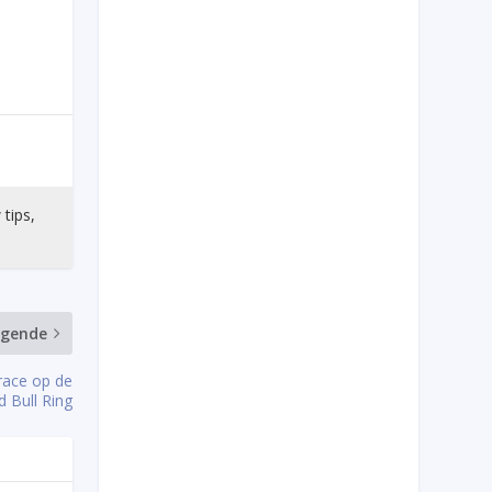
 tips,
lgende
race op de
d Bull Ring