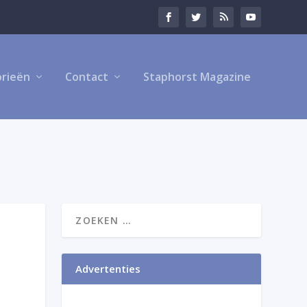
rieën
Contact
Staphorst Magazine
Advertenties