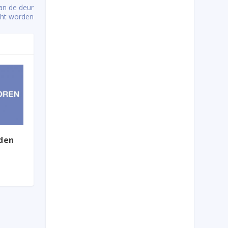
an de deur
cht worden
nden