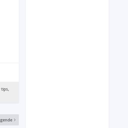
 tips,
lgende