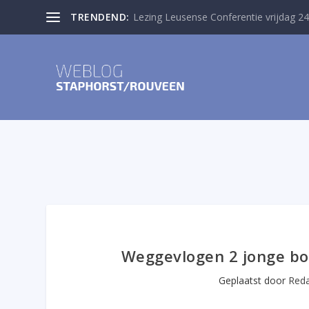
TRENDEND:
Lezing Leusense Conferentie vrijdag 24
Weggevlogen 2 jonge bou
Geplaatst door
Reda