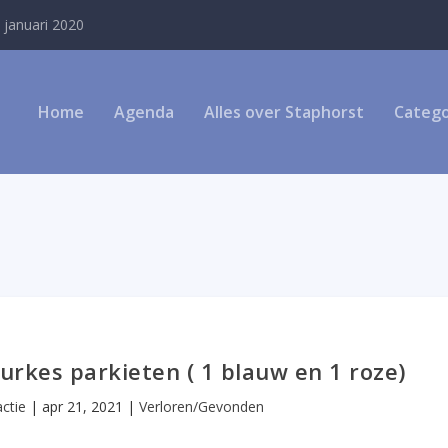
 januari 2020
Home
Agenda
Alles over Staphorst
Catego
rkes parkieten ( 1 blauw en 1 roze)
ctie
|
apr 21, 2021
|
Verloren/Gevonden