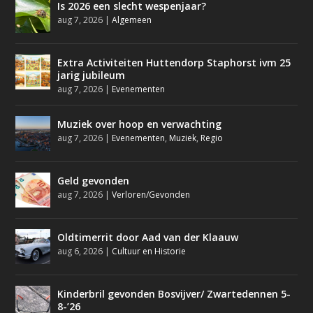
Is 2026 een slecht wespenjaar?
aug 7, 2026
|
Algemeen
Extra Activiteiten Huttendorp Staphorst ivm 25
jarig jubileum
aug 7, 2026
|
Evenementen
Muziek over hoop en verwachting
aug 7, 2026
|
Evenementen
,
Muziek
,
Regio
Geld gevonden
aug 7, 2026
|
Verloren/Gevonden
Oldtimerrit door Aad van der Klaauw
aug 6, 2026
|
Cultuur en Historie
Kinderbril gevonden Bosvijver/ Zwartedennen 5-
8-’26