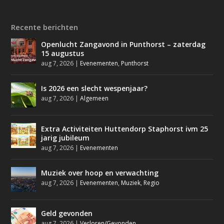
Recente berichten
Openlucht Zangavond in Punthorst – zaterdag
15 augustus
aug 7, 2026
|
Evenementen
,
Punthorst
Is 2026 een slecht wespenjaar?
aug 7, 2026
|
Algemeen
Extra Activiteiten Huttendorp Staphorst ivm 25
jarig jubileum
aug 7, 2026
|
Evenementen
Muziek over hoop en verwachting
aug 7, 2026
|
Evenementen
,
Muziek
,
Regio
Geld gevonden
aug 7, 2026
|
Verloren/Gevonden