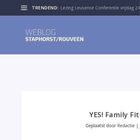
TRENDEND:
Lezing Leusense Conferentie vrijdag 24
YES! Family Fi
Geplaatst door
Redactie
|