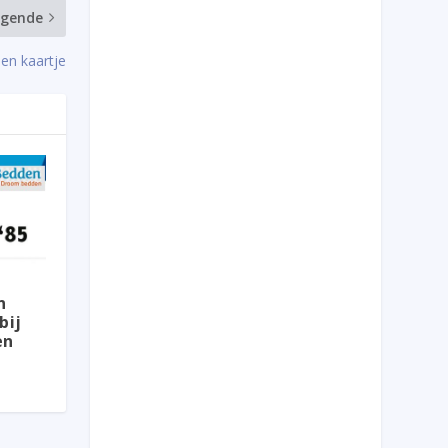
lgende
een kaartje
n
bij
en