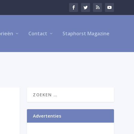
rieën
Contact
Staphorst Magazine
Advertenties