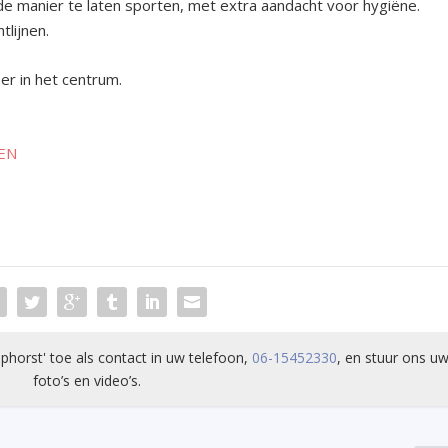
de manier te laten sporten, met extra aandacht voor hygiëne.
tlijnen.
eer in het centrum.
DEN
phorst' toe als contact in uw telefoon,
06-15452330
, en stuur ons uw
foto’s en video’s.