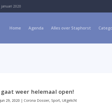
 januari 2020
Home
Agenda
Alles over Staphorst
Catego
t gaat weer helemaal open!
jun 29, 2020
|
Corona Dossier
,
Sport
,
Uitgelicht