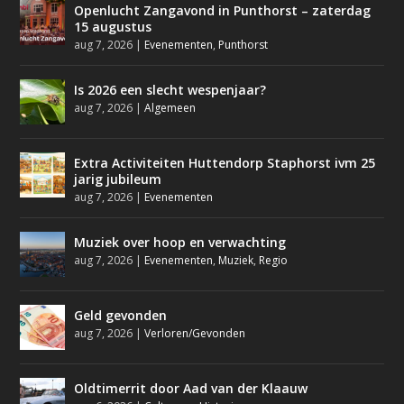
Openlucht Zangavond in Punthorst – zaterdag
15 augustus
aug 7, 2026
|
Evenementen
,
Punthorst
Is 2026 een slecht wespenjaar?
aug 7, 2026
|
Algemeen
Extra Activiteiten Huttendorp Staphorst ivm 25
jarig jubileum
aug 7, 2026
|
Evenementen
Muziek over hoop en verwachting
aug 7, 2026
|
Evenementen
,
Muziek
,
Regio
Geld gevonden
aug 7, 2026
|
Verloren/Gevonden
Oldtimerrit door Aad van der Klaauw