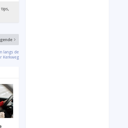
 tips,
lgende
en langs de
er Kerkweg
e