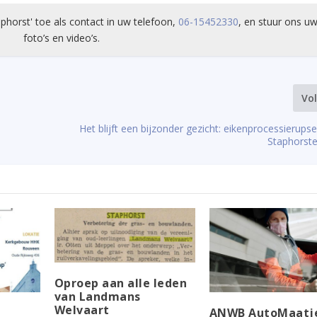
phorst' toe als contact in uw telefoon,
06-15452330
, en stuur ons uw
foto’s en video’s.
Vo
Het blijft een bijzonder gezicht: eikenprocessierups
Staphorst
Oproep aan alle leden
van Landmans
Welvaart
ANWB AutoMaatj