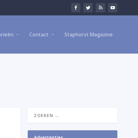
rieën
Contact
Staphorst Magazine
Advertenties