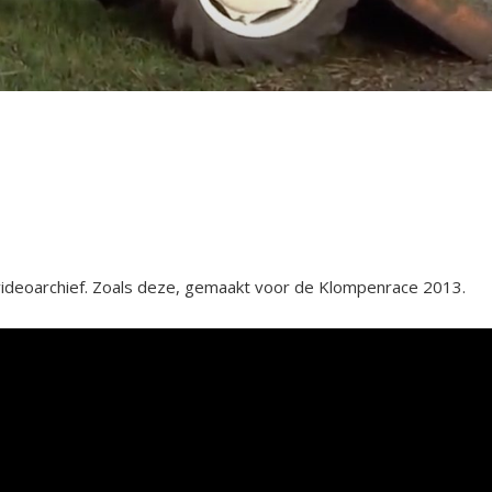
 videoarchief. Zoals deze, gemaakt voor de Klompenrace 2013.