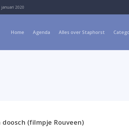
 januari 2020
Home
Agenda
Alles over Staphorst
Catego
 doosch (filmpje Rouveen)