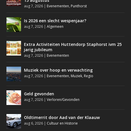
15 augustus
aug 7, 2026
|
Evenementen
,
Punthorst
Is 2026 een slecht wespenjaar?
aug 7, 2026
|
Algemeen
Extra Activiteiten Huttendorp Staphorst ivm 25
jarig jubileum
aug 7, 2026
|
Evenementen
Muziek over hoop en verwachting
aug 7, 2026
|
Evenementen
,
Muziek
,
Regio
Geld gevonden
aug 7, 2026
|
Verloren/Gevonden
Oldtimerrit door Aad van der Klaauw
aug 6, 2026
|
Cultuur en Historie