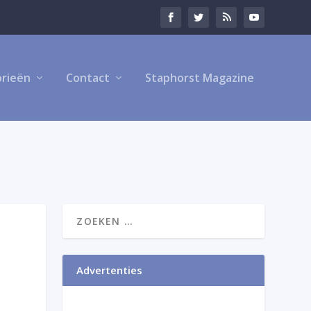
rieën
Contact
Staphorst Magazine
Advertenties