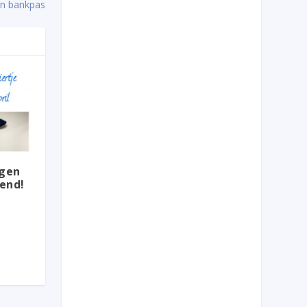
 en bankpas
igen
end!