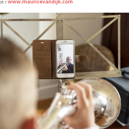
www.mauricevandijk.com
ot /