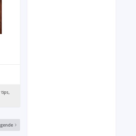
 tips,
lgende