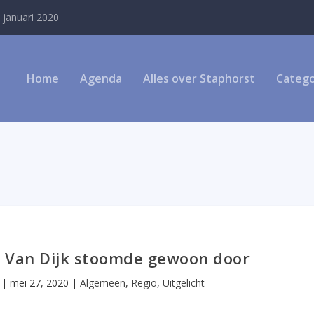
 januari 2020
Home
Agenda
Alles over Staphorst
Catego
 Van Dijk stoomde gewoon door
|
mei 27, 2020
|
Algemeen
,
Regio
,
Uitgelicht