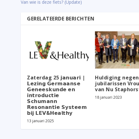
Van wie is deze fiets? (Update)
GERELATEERDE BERICHTEN
Zaterdag 25 𝗷𝗮𝗻𝘂𝗮𝗿𝗶 |
Huldiging negen
𝗟𝗲𝘇𝗶𝗻𝗴 𝗚𝗲𝗿𝗺𝗮𝗮𝗻𝘀𝗲
jubilarissen Vr
𝗚𝗲𝗻𝗲𝗲𝘀𝗸𝘂𝗻𝗱𝗲 𝗲𝗻
van Nu Staphors
𝗶𝗻𝘁𝗿𝗼𝗱𝘂𝗰𝘁𝗶𝗲
18 januari 2023
𝗦𝗰𝗵𝘂𝗺𝗮𝗻𝗻
𝗥𝗲𝘀𝗼𝗻𝗮𝗻𝘁𝗶𝗲 𝗦𝘆𝘀𝘁𝗲𝗲𝗺
𝗯𝗶𝗷 𝗟𝗘𝗩&𝗛𝗲𝗮𝗹𝘁𝗵𝘆
13 januari 2025