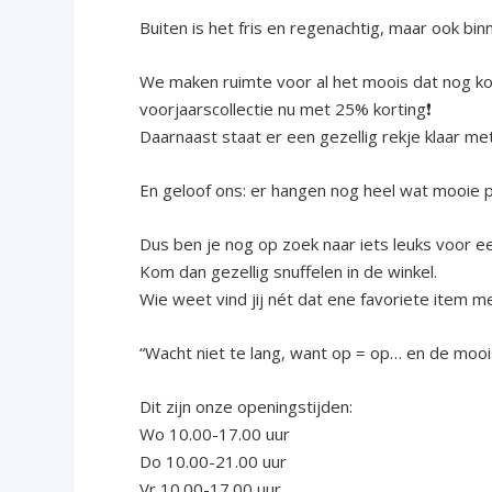
Buiten is het fris en regenachtig, maar ook bin
We maken ruimte voor al het moois dat nog ko
voorjaarscollectie nu met 25% korting❗️
Daarnaast staat er een gezellig rekje klaar met
En geloof ons: er hangen nog heel wat mooie p
Dus ben je nog op zoek naar iets leuks voor ee
Kom dan gezellig snuffelen in de winkel.
Wie weet vind jij nét dat ene favoriete item me
“Wacht niet te lang, want op = op… en de moois
Dit zijn onze openingstijden:
Wo 10.00-17.00 uur
Do 10.00-21.00 uur
Vr 10.00-17.00 uur