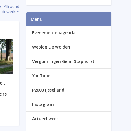
e: Allround
edewerker
Menu
Evenementenagenda
Weblog De Wolden
Vergunningen Gem. Staphorst
YouTube
et
P2000 IJsselland
ers
Instagram
Actueel weer