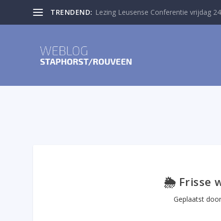
TRENDEND:
Lezing Leusense Conferentie vrijdag 24
🌦️ Frisse 
Geplaatst doo