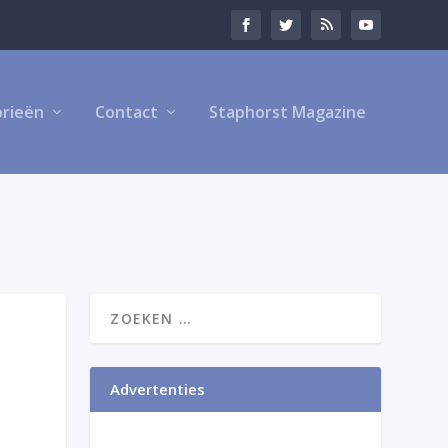
rieën
Contact
Staphorst Magazine
Advertenties