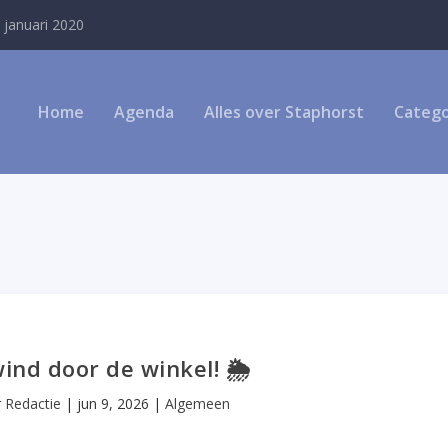
 januari 2020
Home
Agenda
Alles over Staphorst
Catego
wind door de winkel! 🌦️
r
Redactie
|
jun 9, 2026
|
Algemeen