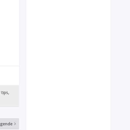
 tips,
lgende