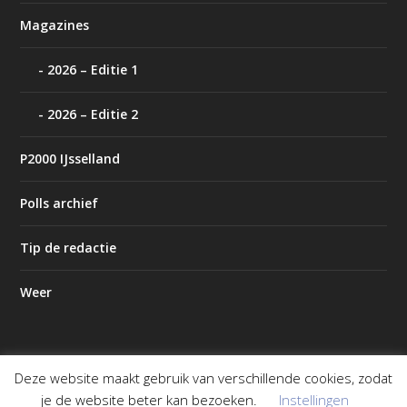
Magazines
2026 – Editie 1
2026 – Editie 2
P2000 IJsselland
Polls archief
Tip de redactie
Weer
Deze website maakt gebruik van verschillende cookies, zodat
Ontworpen door
| Mogelijk gemaakt door
Elegant Themes
je de website beter kan bezoeken.
Instellingen