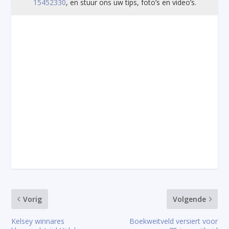
15452330
, en stuur ons uw tips, foto’s en video’s.
Vorig
Volgende
Kelsey winnares
Boekweitveld versiert voor