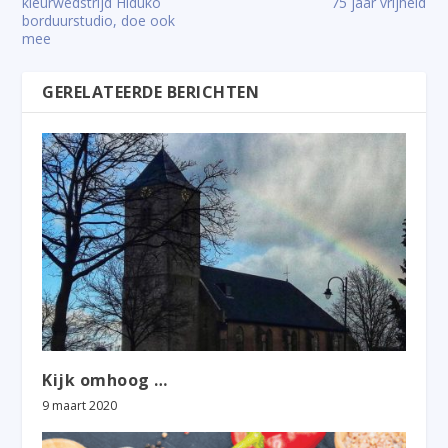
kleurwedstrijd Hiduko
75 jaar vrijheid
borduurstudio, doe ook
mee
GERELATEERDE BERICHTEN
Kijk omhoog …
9 maart 2020