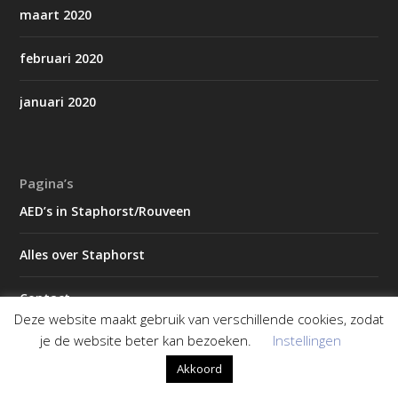
maart 2020
februari 2020
januari 2020
Pagina’s
AED’s in Staphorst/Rouveen
Alles over Staphorst
Contact
Deze website maakt gebruik van verschillende cookies, zodat
je de website beter kan bezoeken.
Instellingen
Koningsdag gemeente Staphorst
Akkoord
Magazines