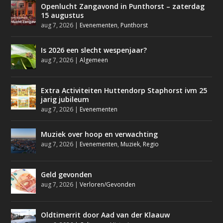
Openlucht Zangavond in Punthorst – zaterdag
15 augustus
aug 7, 2026
|
Evenementen
,
Punthorst
Is 2026 een slecht wespenjaar?
aug 7, 2026
|
Algemeen
Extra Activiteiten Huttendorp Staphorst ivm 25
jarig jubileum
aug 7, 2026
|
Evenementen
Muziek over hoop en verwachting
aug 7, 2026
|
Evenementen
,
Muziek
,
Regio
Geld gevonden
aug 7, 2026
|
Verloren/Gevonden
Oldtimerrit door Aad van der Klaauw