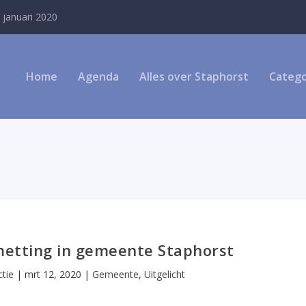
 januari 2020
Home
Agenda
Alles over Staphorst
Catego
etting in gemeente Staphorst
tie
|
mrt 12, 2020
|
Gemeente
,
Uitgelicht