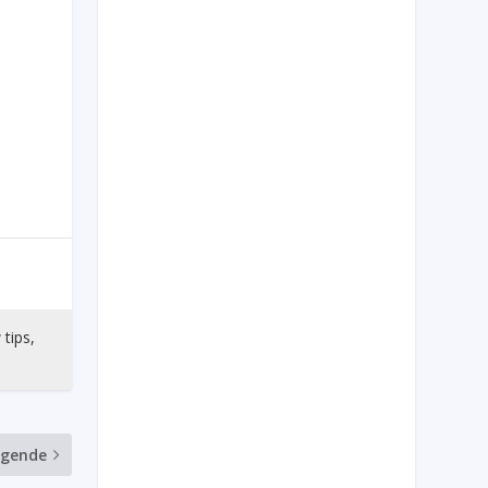
a
 tips,
lgende