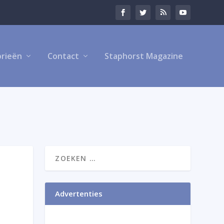
rieën
Contact
Staphorst Magazine
Advertenties