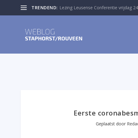
TRENDEND:
Lezing Leusense Conferentie vrijdag 24
Eerste coronabesm
Geplaatst door
Redac