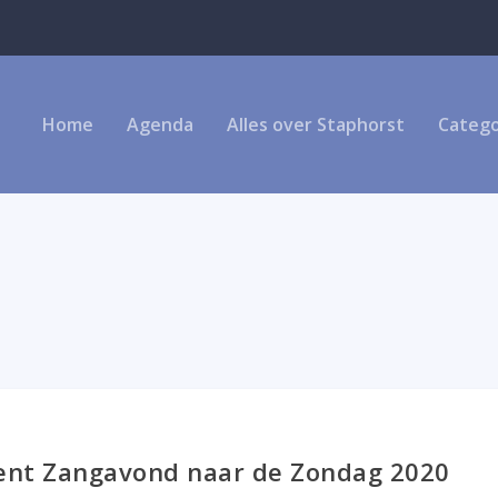
Home
Agenda
Alles over Staphorst
Catego
ent Zangavond naar de Zondag 2020