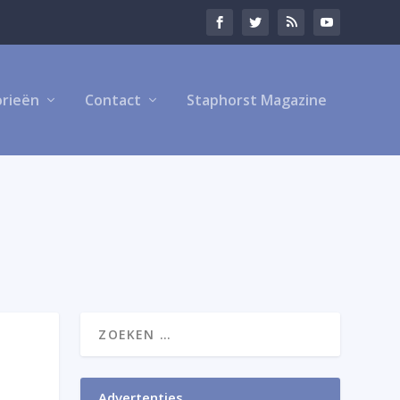
rieën
Contact
Staphorst Magazine
Advertenties