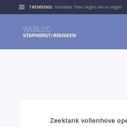
TRENDEND:
Installatie Theo Segers live te volgen
Zeeklank vollenhove op