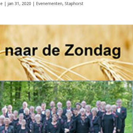
ie
|
jan 31, 2020
|
Evenementen
,
Staphorst