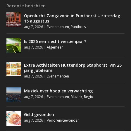
Recente berichten
Openlucht Zangavond in Punthorst – zaterdag
15 augustus
aug 7, 2026
|
Evenementen
,
Punthorst
Is 2026 een slecht wespenjaar?
aug 7, 2026
|
Algemeen
Extra Activiteiten Huttendorp Staphorst ivm 25
jarig jubileum
aug 7, 2026
|
Evenementen
Muziek over hoop en verwachting
aug 7, 2026
|
Evenementen
,
Muziek
,
Regio
Geld gevonden
aug 7, 2026
|
Verloren/Gevonden