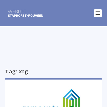
Tag:
xtg