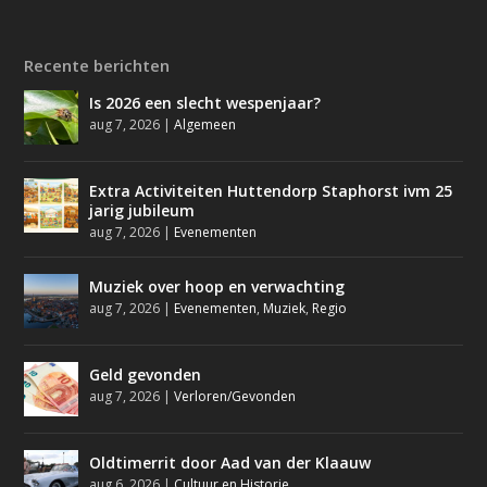
Recente berichten
Is 2026 een slecht wespenjaar?
aug 7, 2026
|
Algemeen
Extra Activiteiten Huttendorp Staphorst ivm 25
jarig jubileum
aug 7, 2026
|
Evenementen
Muziek over hoop en verwachting
aug 7, 2026
|
Evenementen
,
Muziek
,
Regio
Geld gevonden
aug 7, 2026
|
Verloren/Gevonden
Oldtimerrit door Aad van der Klaauw
aug 6, 2026
|
Cultuur en Historie