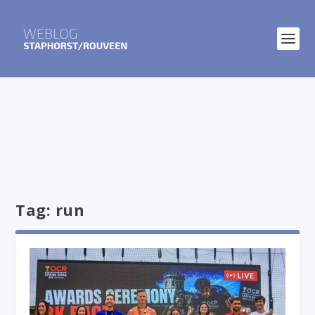
Tag:
run