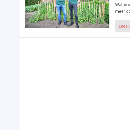
Wat doe
meer do
Lees 