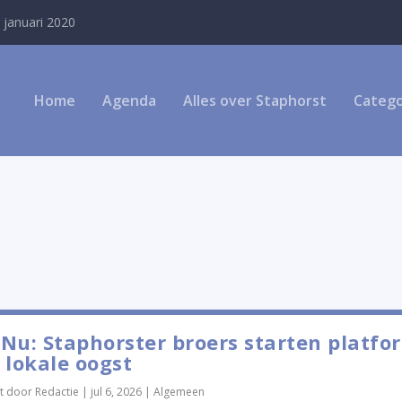
 januari 2020
Home
Agenda
Alles over Staphorst
Catego
Nu: Staphorster broers starten platfo
 lokale oogst
t door
Redactie
|
jul 6, 2026
|
Algemeen