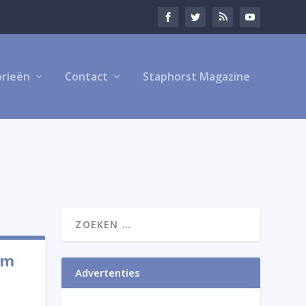
rieën
Contact
Staphorst Magazine
rm
Advertenties