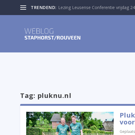
TRENDEND:
Lezing Leusense Conferentie vrijdag 24
Tag:
pluknu.nl
Pluk
voor
Geplaats