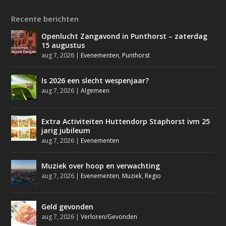
Recente berichten
Openlucht Zangavond in Punthorst – zaterdag
15 augustus
aug 7, 2026
|
Evenementen
,
Punthorst
Is 2026 een slecht wespenjaar?
aug 7, 2026
|
Algemeen
Extra Activiteiten Huttendorp Staphorst ivm 25
jarig jubileum
aug 7, 2026
|
Evenementen
Muziek over hoop en verwachting
aug 7, 2026
|
Evenementen
,
Muziek
,
Regio
Geld gevonden
aug 7, 2026
|
Verloren/Gevonden