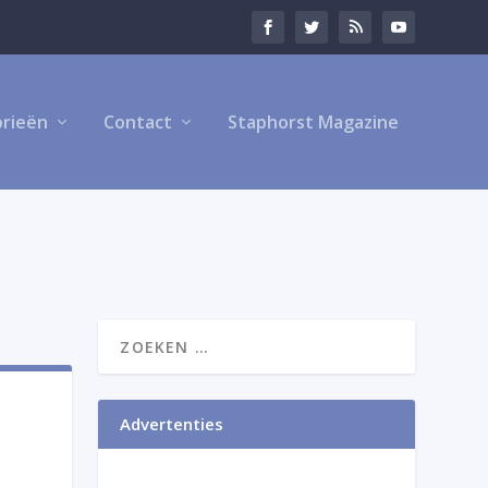
rieën
Contact
Staphorst Magazine
Advertenties