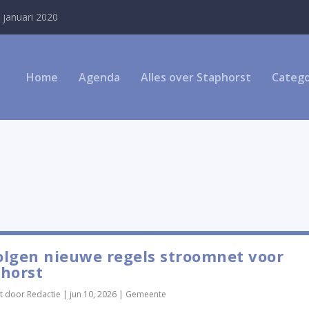
 januari 2020
Home
Agenda
Alles over Staphorst
Catego
lgen nieuwe regels stroomnet voor
horst
t door
Redactie
|
jun 10, 2026
|
Gemeente