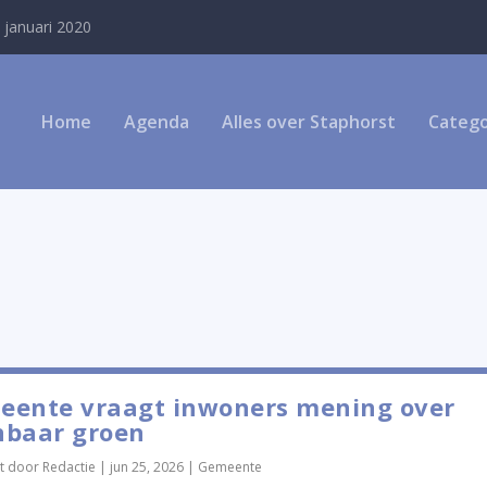
 januari 2020
Home
Agenda
Alles over Staphorst
Catego
eente vraagt inwoners mening over
nbaar groen
t door
Redactie
|
jun 25, 2026
|
Gemeente