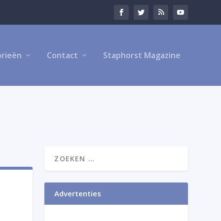
rieën
Contact
Staphorst Magazine
Advertenties