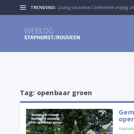
TRENDEND:
Lezing Leusense Conferentie vrijdag 24
Tag:
openbaar groen
Gem
ope
Geplaats