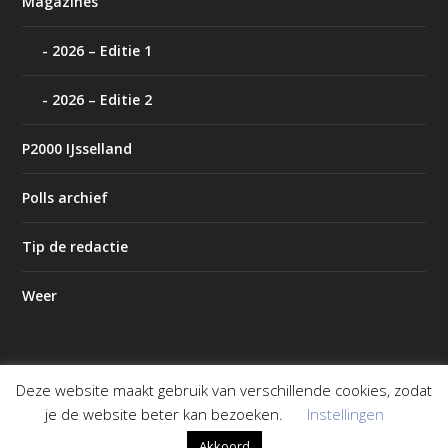
Magazines
2026 – Editie 1
2026 – Editie 2
P2000 IJsselland
Polls archief
Tip de redactie
Weer
Deze website maakt gebruik van verschillende cookies, zodat
Ontworpen door
| Mogelijk gemaakt door
Elegant Themes
je de website beter kan bezoeken.
Instellingen
WordPress
Akkoord