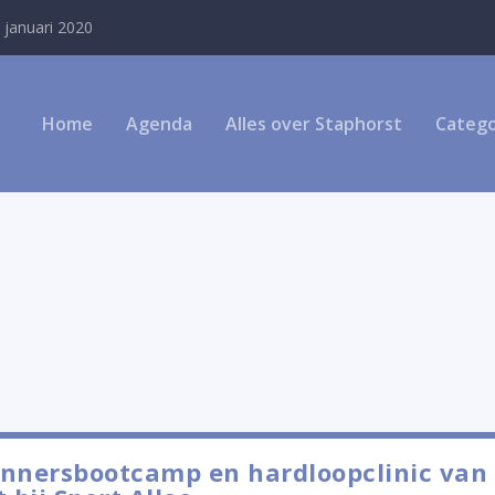
 januari 2020
Home
Agenda
Alles over Staphorst
Catego
nnersbootcamp en hardloopclinic van