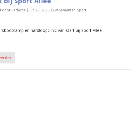
t bij Sport Allee
t door
Redactie
|
jun 23, 2026
|
Evenementen
,
Sport
rsbootcamp en hardloopclinic van start bij Sport Allee
verder