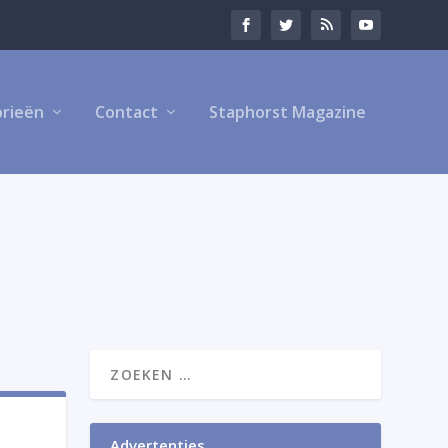
rieën
Contact
Staphorst Magazine
Advertenties