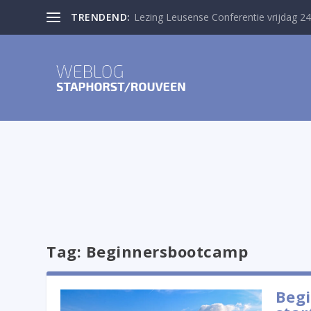
TRENDEND:
Lezing Leusense Conferentie vrijdag 24
Tag:
Beginnersbootcamp
Begi