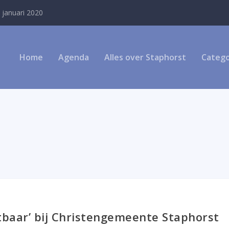
 januari 2020
Home
Agenda
Alles over Staphorst
Catego
tbaar’ bij Christengemeente Staphorst