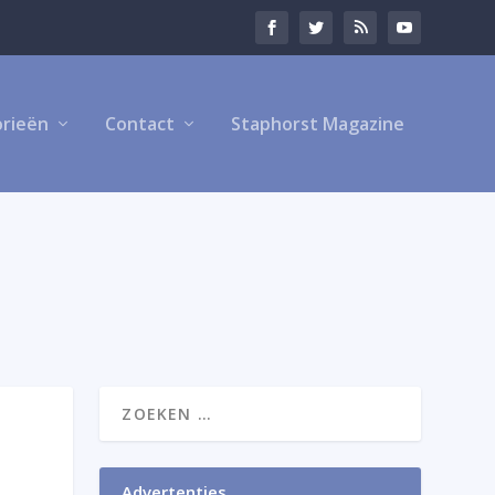
rieën
Contact
Staphorst Magazine
Advertenties