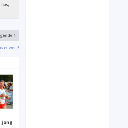
 tips,
lgende
 er weer!
 jong