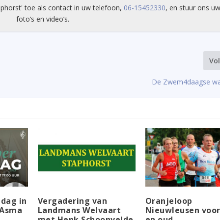
phorst' toe als contact in uw telefoon,
06-15452330
, en stuur ons uw
foto’s en video’s.
Vo
De Zwem4daagse was
dag in
Vergadering van
Oranjeloop
 Asma
Landmans Welvaart
Nieuwleusen voor
met Henk Schoonvelde
en oud