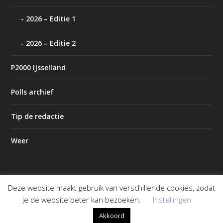
2026 – Editie 1
2026 – Editie 2
P2000 IJsselland
Polls archief
Tip de redactie
Weer
Deze website maakt gebruik van verschillende cookies, zodat
Ontworpen door
| Mogelijk gemaakt door
Elegant Themes
je de website beter kan bezoeken.
Instellingen
WordPress
Akkoord